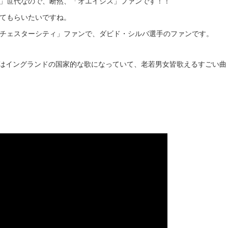
」世代なので、断然、「オエイシス」ファンです！！
てもらいたいですね。
チェスターシティ」ファンで、ダビド・シルバ選手のファンです。
er」という曲はイングランドの国家的な歌になっていて、老若男女皆歌えるすごい曲