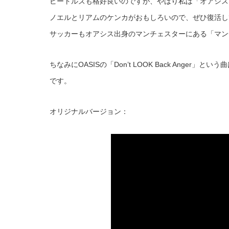
ビートルズも格好良いのですが、やはり私は「オアシス
ノエルとリアムのケンカがおもしろいので、ぜひ復活し
サッカーもオアシス出身のマンチェスターにある「マン
ちなみにOASISの「Don’t LOOK Back Ang
です。
オリジナルバージョン：