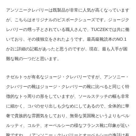
アンソニークレバリーは既製品が非常に人気が高くなっています
が、こちらはオリジナルのビスポークシューズです。ジョージク
レバリーの甥っ子とされている職人さんで、TUCZEKでは共に働
いており、その後独立をされたようです。最高級靴読本のNO.1
か2に詳細の記載があったと思うのですが、現在、最も入手が困
難な靴の一つだと思います。
チゼルトゥが有名なジョージ・クレバリーですが、アンソニー・
クレバリーの靴はジョージ・クレバリーの靴に比べると同じく特
徴的なトゥ周りの形をしていますが、ソールステッチの幅も非常
に細かく、コバのせり出しも少なめにしてあるので、全体的に華
奢で貴族的な雰囲気をしており、無骨な英国靴というよりもベル
ルッティ、コルテ、オーベルシーの様なフランス靴に印象が近い
靴ですね。（アンソニー・クレバリーとオーベルシーの逸話は有