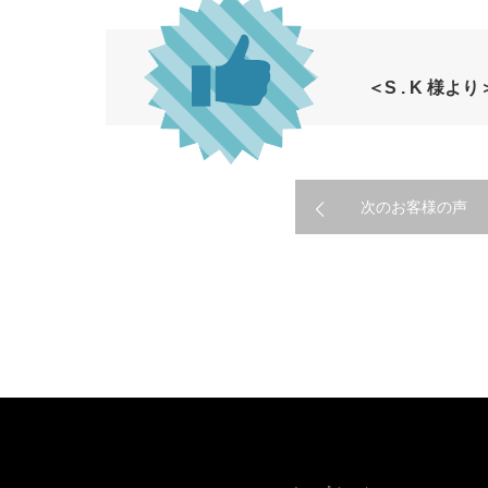
＜S . K 様より
次のお客様の声