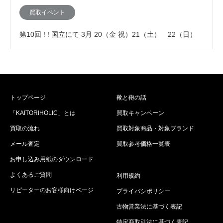
デン、JMウエストンなど高級靴の買取査定が…
買取イベント
第10回 ! ! 国立にて 3月 20（金 祝）21（土） 22（日）
の3連休に「査定額が10%ア…
トップページ
靴と鞄の話
「KAITORIHOLIC」とは
買取キャンペーン
買取の流れ
買取対象商品・対象ブランド
メール査定
買取参考価格一覧表
お申し込み用紙のダウンロード
よくあるご質問
利用規約
リピーターのお客様向けページ
プライバシポリシー
古物営業法に基づく表記
特定商取引法に基づく表記