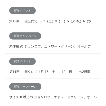
（ジョンロブ、エドワードグリーン、J…
買取イベント
第12回 ! ! 国立にて 5 / 2（土）3（日）5（火 祝）6（水
祝）の4日間、「査定額が10…
買取キャンペーン
未使用 の ジョンロブ、エドワードグリーン、オールデ
ン、JMウエストンなど高級靴の買取査定が7%上乗…
買取イベント
第11回 ! ! 国立にて 4月 18（土） 19（日） の2日間、
「査定額が10%アップする買取イ…
買取キャンペーン
サイズ 8 以上の ジョンロブ、エドワードグリーン、オール