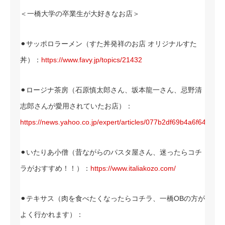
＜一橋大学の卒業生が大好きなお店＞
⚫︎サッポロラーメン（すた丼発祥のお店 オリジナルすた
丼）：
https://www.favy.jp/topics/21432
⚫︎ロージナ茶房（石原慎太郎さん、坂本龍一さん、忌野清
志郎さんが愛用されていたお店）：
https://news.yahoo.co.jp/expert/articles/077b2df69b4a6f64c3c
⚫︎いたりあ小僧（昔ながらのパスタ屋さん、迷ったらコチ
ラがおすすめ！！）：
https://www.italiakozo.com/
⚫︎テキサス（肉を食べたくなったらコチラ、一橋OBの方が
よく行かれます）：