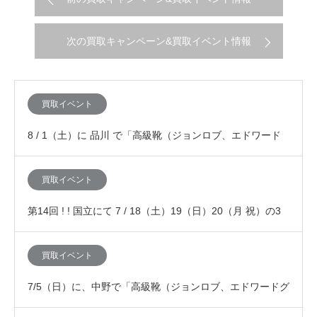
次の買取キャンペーン&買取イベント情報
買取イベント
8 / 1（土）に 品川 で「高級靴（ジョンロブ、エドワード
グリーン、JMウエストン、オールデン等）…
買取イベント
第14回 ! ! 国立にて 7 / 18（土）19（日）20（月 祝）の3
日間、「査定額が10%アッ…
買取イベント
7/5（日）に、中野で「高級靴（ジョンロブ、エドワードグ