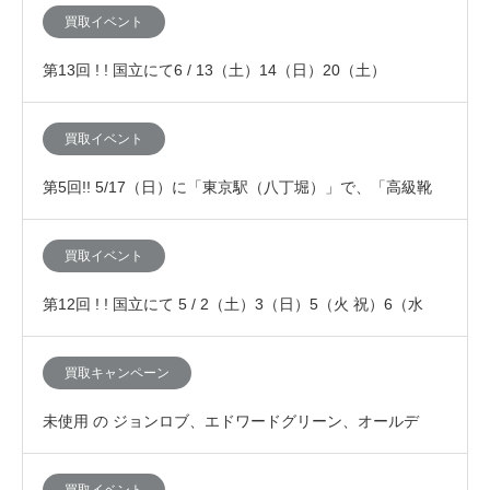
リーン、JMウエストン、オールデン等）の査定…
買取イベント
第13回 ! ! 国立にて6 / 13（土）14（日）20（土）
21（日） の4日間、「査定額が10…
買取イベント
第5回!! 5/17（日）に「東京駅（八丁堀）」で、「高級靴
（ジョンロブ、エドワードグリーン、J…
買取イベント
第12回 ! ! 国立にて 5 / 2（土）3（日）5（火 祝）6（水
祝）の4日間、「査定額が10…
買取キャンペーン
未使用 の ジョンロブ、エドワードグリーン、オールデ
ン、JMウエストンなど高級靴の買取査定が7%上乗…
買取イベント