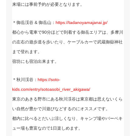
来場には事前予約が必要となります。
＊御岳渓谷 & 御岳山：
https://tadanoyamajanai.jp/
都心から電車で90分ほどで到着する御岳エリアは、多摩川
の左右の遊歩道を歩いたり、ケーブルカーで武蔵御嶽神社
まで登れます。
宿坊にも宿泊出来ます。
＊秋川渓谷：
https://soto-
kids.com/entry/sotoasobi_river_akigawa/
東京のあきる野市にある秋川渓谷は東京都は思えないくら
い自然が豊かで川遊びなどするのにオススメです。
都内に比べるとだいぶ涼しくなり、キャンプ場やバーベキ
ュー場も豊富なので1日楽しめます。