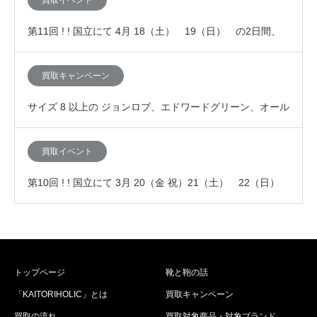
第11回 ! ! 国立にて 4月 18（土） 19（日） の2日間、
「査定額が10%アップする買取イ…
買取キャンペーン
サイズ 8 以上の ジョンロブ、エドワードグリーン、オール
デン、JMウエストンなど高級靴の買取査定が…
買取イベント
第10回 ! ! 国立にて 3月 20（金 祝）21（土） 22（日）
の3連休に「査定額が10%ア…
トップページ
靴と鞄の話
「KAITORIHOLIC」とは
買取キャンペーン
買取の流れ
買取対象商品・対象ブランド