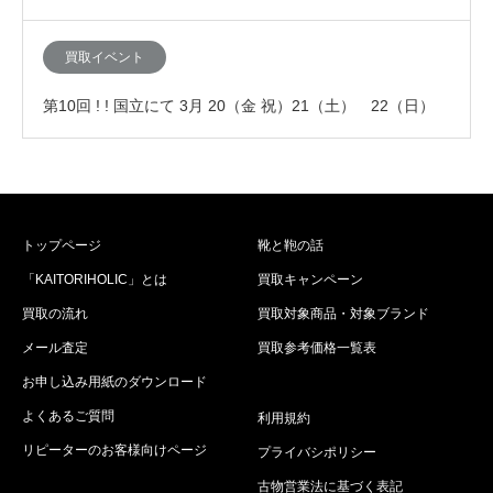
デン、JMウエストンなど高級靴の買取査定が…
買取イベント
第10回 ! ! 国立にて 3月 20（金 祝）21（土） 22（日）
の3連休に「査定額が10%ア…
トップページ
靴と鞄の話
「KAITORIHOLIC」とは
買取キャンペーン
買取の流れ
買取対象商品・対象ブランド
メール査定
買取参考価格一覧表
お申し込み用紙のダウンロード
よくあるご質問
利用規約
リピーターのお客様向けページ
プライバシポリシー
古物営業法に基づく表記