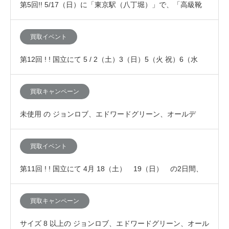
第5回!! 5/17（日）に「東京駅（八丁堀）」で、「高級靴
（ジョンロブ、エドワードグリーン、J…
買取イベント
第12回 ! ! 国立にて 5 / 2（土）3（日）5（火 祝）6（水
祝）の4日間、「査定額が10…
買取キャンペーン
未使用 の ジョンロブ、エドワードグリーン、オールデ
ン、JMウエストンなど高級靴の買取査定が7%上乗…
買取イベント
第11回 ! ! 国立にて 4月 18（土） 19（日） の2日間、
「査定額が10%アップする買取イ…
買取キャンペーン
サイズ 8 以上の ジョンロブ、エドワードグリーン、オール