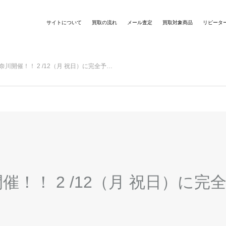
サイトについて
買取の流れ
メール査定
買取対象商品
リピータ
川開催！！ 2 /12（月 祝日）に完全予…
！！ 2 /12（月 祝日）に
。