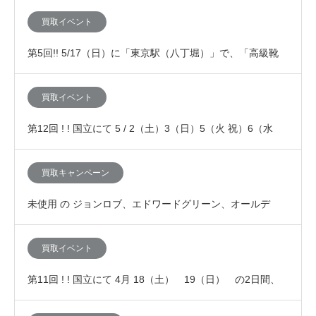
21（日） の4日間、「査定額が10…
買取イベント
第5回!! 5/17（日）に「東京駅（八丁堀）」で、「高級靴
（ジョンロブ、エドワードグリーン、J…
買取イベント
第12回 ! ! 国立にて 5 / 2（土）3（日）5（火 祝）6（水
祝）の4日間、「査定額が10…
買取キャンペーン
未使用 の ジョンロブ、エドワードグリーン、オールデ
ン、JMウエストンなど高級靴の買取査定が7%上乗…
買取イベント
第11回 ! ! 国立にて 4月 18（土） 19（日） の2日間、