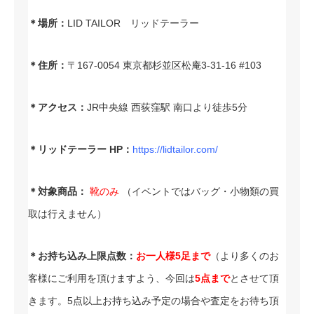
＊場所：
LID TAILOR リッドテーラー
＊住所：
〒167-0054 東京都杉並区松庵3-31-16 #103
＊アクセス：
JR中央線 西荻窪駅 南口より徒歩5分
＊リッドテーラー HP：
https://lidtailor.com/
＊対象商品：
靴のみ
（イベントではバッグ・小物類の買
取は行えません）
＊お持ち込み上限点数：
お一人様5足まで
（より多くのお
客様にご利用を頂けますよう、今回は
5点まで
とさせて頂
きます。5点以上お持ち込み予定の場合や査定をお待ち頂