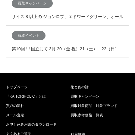
「査定額が10%アップする買取イ…
買取キャンペーン
サイズ 8 以上の ジョンロブ、エドワードグリーン、オール
デン、JMウエストンなど高級靴の買取査定が…
買取イベント
第10回 ! ! 国立にて 3月 20（金 祝）21（土） 22（日）
の3連休に「査定額が10%ア…
トップページ
靴と鞄の話
「KAITORIHOLIC」とは
買取キャンペーン
買取の流れ
買取対象商品・対象ブランド
メール査定
買取参考価格一覧表
お申し込み用紙のダウンロード
よくあるご質問
利用規約