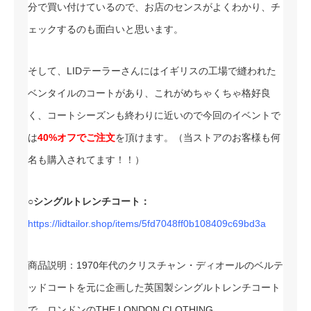
分で買い付けているので、お店のセンスがよくわかり、チ
ェックするのも面白いと思います。
そして、LIDテーラーさんにはイギリスの工場で縫われた
ベンタイルのコートがあり、これがめちゃくちゃ格好良
く、コートシーズンも終わりに近いので今回のイベントで
は
40%オフでご注文
を頂けます。（当ストアのお客様も何
名も購入されてます！！）
○シングルトレンチコート：
https://lidtailor.shop/items/5fd7048ff0b108409c69bd3a
商品説明：1970年代のクリスチャン・ディオールのベルテ
ッドコートを元に企画した英国製シングルトレンチコート
で、ロンドンのTHE LONDON CLOTHING